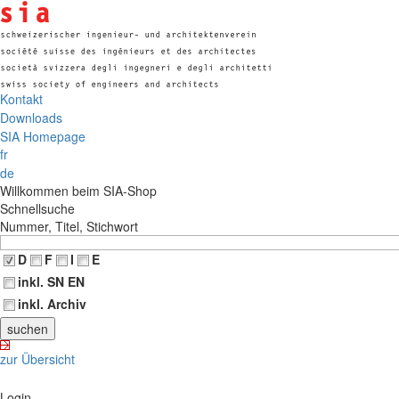
Kontakt
Downloads
SIA Homepage
fr
de
Willkommen beim SIA-Shop
Schnellsuche
Nummer, Titel, Stichwort
D
F
I
E
inkl. SN EN
inkl. Archiv
zur Übersicht
Login