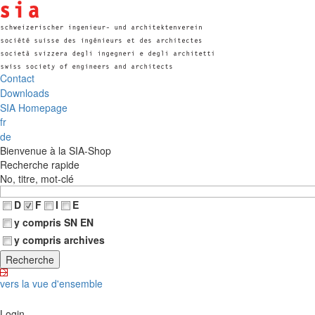
Contact
Downloads
SIA Homepage
fr
de
Bienvenue à la SIA-Shop
Recherche rapide
No, titre, mot-clé
D
F
I
E
y compris SN EN
y compris archives
vers la vue d'ensemble
Login