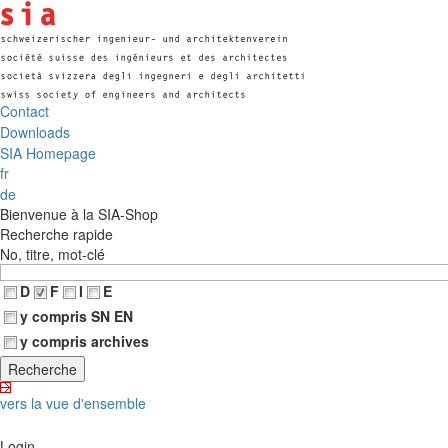
Contact
Downloads
SIA Homepage
fr
de
Bienvenue à la SIA-Shop
Recherche rapide
No, titre, mot-clé
D
F
I
E
y compris SN EN
y compris archives
vers la vue d'ensemble
Login