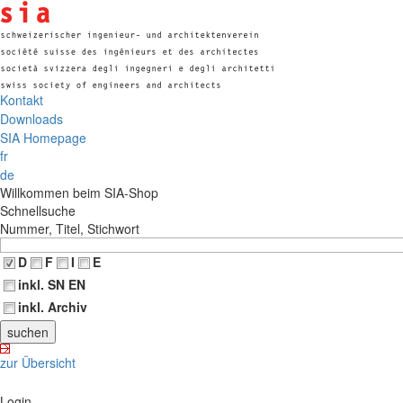
Kontakt
Downloads
SIA Homepage
fr
de
Willkommen beim SIA-Shop
Schnellsuche
Nummer, Titel, Stichwort
D
F
I
E
inkl. SN EN
inkl. Archiv
zur Übersicht
Login