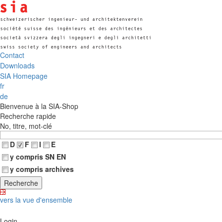
Contact
Downloads
SIA Homepage
fr
de
Bienvenue à la SIA-Shop
Recherche rapide
No, titre, mot-clé
D
F
I
E
y compris SN EN
y compris archives
vers la vue d'ensemble
Login