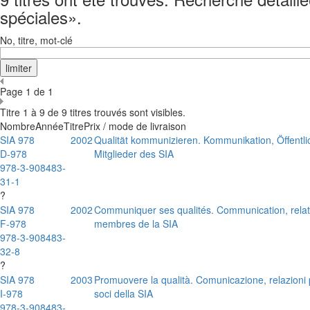
spéciales».
No, titre, mot-clé
Page 1 de 1
Titre 1 à 9 de 9 titres trouvés sont visibles.
Nombre
Année
Titre
Prix / mode de livraison
SIA 978
2002
Qualität kommunizieren. Kommunikation, Öffentl
D-978
Mitglieder des SIA
978-3-908483-
31-1
?
SIA 978
2002
Communiquer ses qualités. Communication, relatio
F-978
membres de la SIA
978-3-908483-
32-8
?
SIA 978
2003
Promuovere la qualità. Comunicazione, relazioni p
I-978
soci della SIA
978-3-908483-