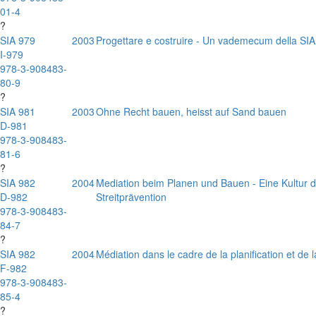
01-4
?
SIA 979
2003
Progettare e costruire - Un vademecum della SIA 
I-979
978-3-908483-
80-9
?
SIA 981
2003
Ohne Recht bauen, heisst auf Sand bauen
D-981
978-3-908483-
81-6
?
SIA 982
2004
Mediation beim Planen und Bauen - Eine Kultur d
D-982
Streitprävention
978-3-908483-
84-7
?
SIA 982
2004
Médiation dans le cadre de la planification et de 
F-982
978-3-908483-
85-4
?